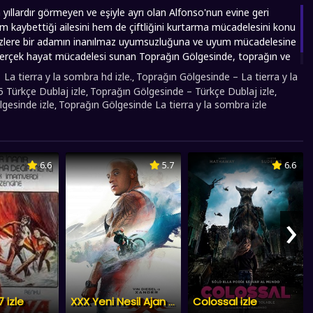
yıllardır görmeyen ve eşiyle ayrı olan Alfonso'nun evine geri
 kaybettiği ailesini hem de çiftliğini kurtarma mücadelesini konu
bizlere bir adamın inanılmaz uyumsuzluğuna ve uyum mücadelesine
Gerçek hayat mücadelesi sunan Toprağın Gölgesinde, toprağın ve
ni bizlere çok akıcı ve güzel bir şekilde aktarıyor. İyi seyirler.
:
La tierra y la sombra hd izle.
Toprağın Gölgesinde – La tierra y la
,
 Türkçe Dublaj izle
Toprağın Gölgesinde – Türkçe Dublaj izle
,
,
gesinde izle
Toprağın Gölgesinde La tierra y la sombra izle
,
6.6
5.7
6.6
›
7 izle
Colossal izle
XXX Yeni Nesil Ajan 3 izle