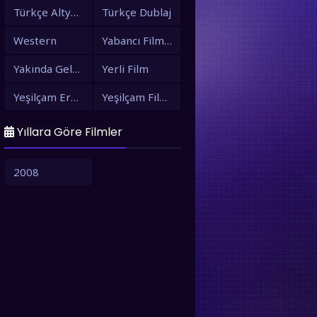
Türkçe Altyazılı
Türkçe Dublaj
Western
Yabancı Filmler
Yakında Gelecek Filmler
Yerli Film
Yeşilçam Erotik +18
Yeşilçam Filmleri
Yıllara Göre Filmler
6.4
6.0
2008
Iris’e Ne Oldu izle
Aptallar Çete
The Space Between Us izle