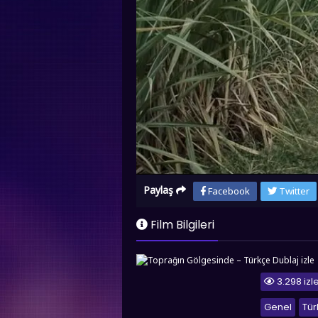
Paylaş
Facebook
Twitter
Film Bilgileri
3.298 iz
Genel
Tür