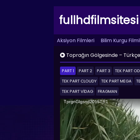
fullhdfilmsitesi
Aksiyon Filmleri
Bilim Kurgu Filml
Profil Düzenle
Türkçe Dublaj Fil
Toprağın Gölgesinde – Türkçe 
En Çok İzlenen Filmler
En Çok Be
PART 1
PART 2
PART 3
TEK PART O
TEK PART CLOUDY
TEK PART MEGA
T
TEK PART VİDAG
FRAGMAN