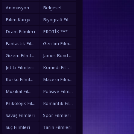
Animasyon Filmleri
Belgesel
Bilim Kurgu Filmleri
Biyografi Filmleri
Dram Filmleri
EROTİK ***
Fantastik Filmler
Gerilim Filmleri
Gizem Filmleri
James Bond Serisi
Jet Li Filmleri
Komedi Filmleri
Korku Filmleri
Macera Filmleri
Müzikal Filmler
Polisiye Filmler
Psikolojik Filmler
Romantik Filmler
Savaş Filmleri
Spor Filmleri
Suç Filmleri
Tarih Filmleri