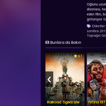
Oğlunu uzun 
dönmesi, hem
eden film, 
götürüyor. 
ailenin önemi
Etiketler
sombra 2015
Toprağın Göl
Bunlara da Bakın
6.1
‹
Railroad Tigers izle
Fırtına 197