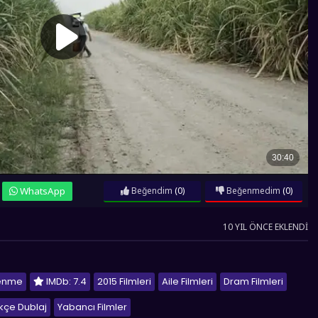
WhatsApp
Beğendim
(0)
Beğenmedim
(0)
10 YIL ÖNCE EKLENDI
lenme
IMDb: 7.4
2015 Filmleri
Aile Filmleri
Dram Filmleri
kçe Dublaj
Yabancı Filmler