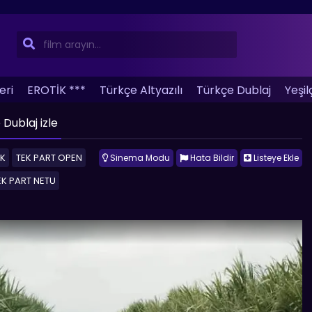
eri
EROTİK ***
Türkçe Altyazılı
Türkçe Dublaj
Yeşil
mler
Türkçe Altyazılı Filmler
Yerli Filmler
Üye Ol
IMD
Dublaj izle
ğenilen Filmler
Favorilerim
İzlediklerim
İzleyecekle
DK
TEK PART OPEN
Sinema Modu
Hata Bildir
Listeye Ekle
EK PART NETU