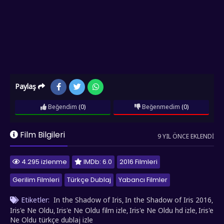
Paylaş
Beğendim
(0)
Beğenmedim
(0)
Film Bilgileri
9 YIL ÖNCE EKLENDI
4.295 izlenme
IMDb: 6.0
2016 Filmleri
Gerilim Filmleri
Türkçe Dublaj
Yabancı Filmler
Etiketler:
In the Shadow of Iris
In the Shadow of Iris 2016
,
,
Iris'e Ne Oldu
Iris'e Ne Oldu film izle
Iris'e Ne Oldu hd izle
Iris'e
,
,
,
Ne Oldu türkçe dublaj izle