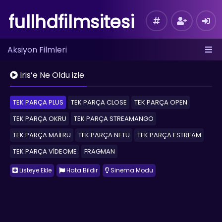
fullhdfilmsitesi
Aksiyon Filmleri
Iris’e Ne Oldu izle
TEK PARÇA PLUS
TEK PARÇA CLOSE
TEK PARÇA OPEN
TEK PARÇA OKRU
TEK PARÇA STREAMANGO
TEK PARÇA MAİLRU
TEK PARÇA NETU
TEK PARÇA ESTREAM
TEK PARÇA VİDEOME
FRAGMAN
Listeye Ekle
Hata Bildir
Sinema Modu