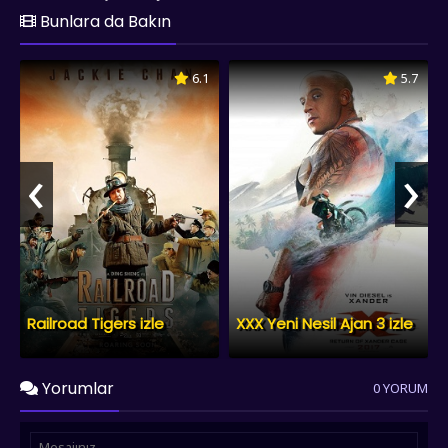
Bunlara da Bakın
6.1
5.7
‹
›
Railroad Tigers izle
XXX Yeni Nesil Ajan 3 izle
Yorumlar
0 YORUM