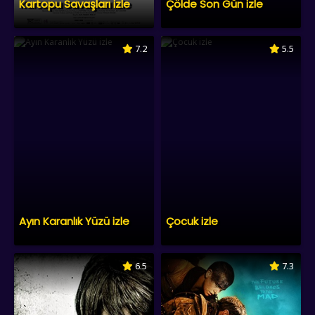
Kartopu Savaşları izle
Çölde Son Gün izle
7.2
5.5
Ayın Karanlık Yüzü izle
Çocuk izle
6.5
7.3