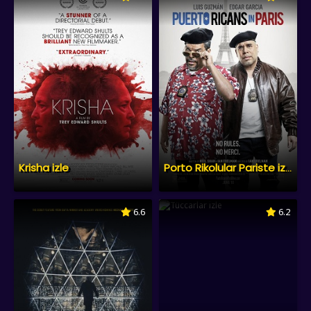
Krisha izle
Porto Rikolular Pariste izle
6.6
6.2