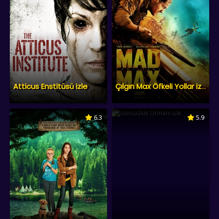
Atticus Enstitüsü izle
Çılgın Max Öfkeli Yollar izle
6.3
5.9