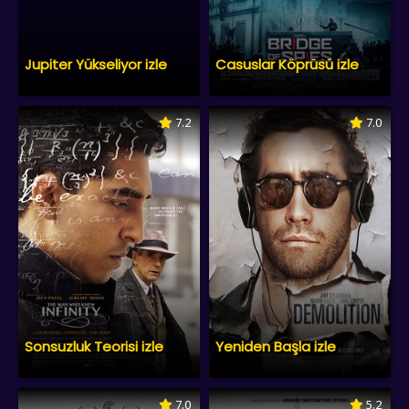
Jupiter Yükseliyor izle
Casuslar Köprüsü izle
7.2
7.0
Sonsuzluk Teorisi izle
Yeniden Başla izle
7.0
5.2