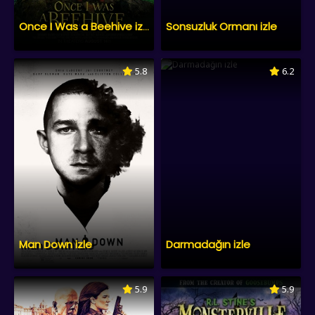
Sonsuzluk Ormanı izle
Once I Was a Beehive izle
5.8
6.2
Man Down izle
Darmadağın izle
5.9
5.9