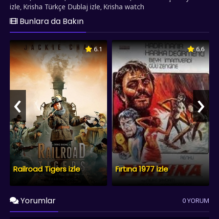
izle
Krisha Türkçe Dublaj izle
Krisha watch
,
,
Bunlara da Bakın
6.1
6.6
‹
›
Railroad Tigers izle
Fırtına 1977 izle
Yorumlar
0 YORUM