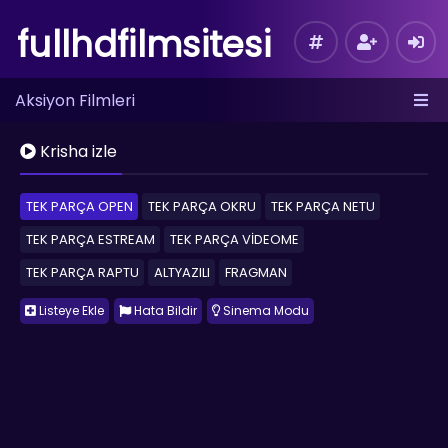
fullhdfilmsitesi
Aksiyon Filmleri
Krisha izle
TEK PARÇA OPEN
TEK PARÇA OKRU
TEK PARÇA NETU
TEK PARÇA ESTREAM
TEK PARÇA VİDEOME
TEK PARÇA RAPTU
ALTYAZILI
FRAGMAN
Listeye Ekle
Hata Bildir
Sinema Modu