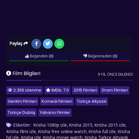
Paylaş
Beğendim
(0)
Beğenmedim
(0)
Film Bilgileri
9 YIL ÖNCE EKLENDI
2.356 izlenme
IMDb: 7.0
2015 Filmleri
Dram Filmleri
Gerilim Filmleri
Komedi Filmleri
Türkçe Altyazılı
Türkçe Dublaj
Yabancı Filmler
Etiketler:
Krisha 1080p izle
Krisha 2015
Krisha 2015 izle
,
,
,
Krisha filmi izle
Krisha free online watch
Krisha full izle
Krisha
,
,
,
hd izle
Krisha izle
Krisha movie watch
Krisha Türkçe Altyazılı
,
,
,